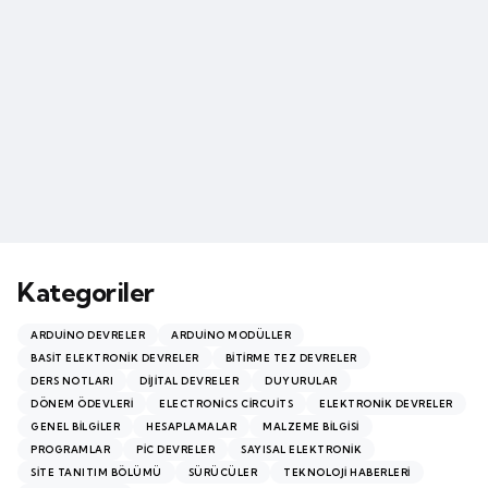
Kategoriler
ARDUINO DEVRELER
ARDUINO MODÜLLER
BASIT ELEKTRONIK DEVRELER
BITIRME TEZ DEVRELER
DERS NOTLARI
DIJITAL DEVRELER
DUYURULAR
DÖNEM ÖDEVLERI
ELECTRONICS CIRCUITS
ELEKTRONIK DEVRELER
GENEL BILGILER
HESAPLAMALAR
MALZEME BILGISI
PROGRAMLAR
PİC DEVRELER
SAYISAL ELEKTRONIK
SITE TANITIM BÖLÜMÜ
SÜRÜCÜLER
TEKNOLOJI HABERLERI