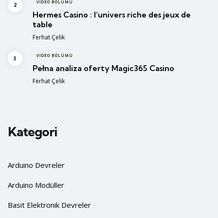
VIDEO BÖLÜMÜ
Hermes Casino : l’univers riche des jeux de
table
Posted
Ferhat Çelik
VIDEO BÖLÜMÜ
Pełna analiza oferty Magic365 Casino
Posted
Ferhat Çelik
Kategori
Arduino Devreler
Arduino Modüller
Basit Elektronik Devreler