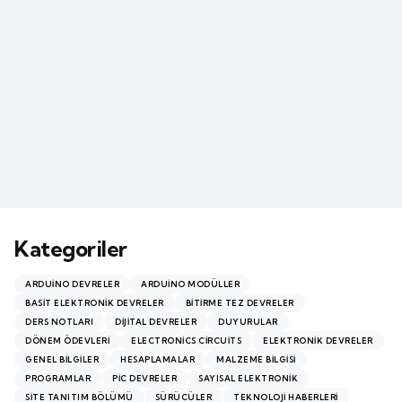
Kategoriler
ARDUINO DEVRELER
ARDUINO MODÜLLER
BASIT ELEKTRONIK DEVRELER
BITIRME TEZ DEVRELER
DERS NOTLARI
DIJITAL DEVRELER
DUYURULAR
DÖNEM ÖDEVLERI
ELECTRONICS CIRCUITS
ELEKTRONIK DEVRELER
GENEL BILGILER
HESAPLAMALAR
MALZEME BILGISI
PROGRAMLAR
PİC DEVRELER
SAYISAL ELEKTRONIK
SITE TANITIM BÖLÜMÜ
SÜRÜCÜLER
TEKNOLOJI HABERLERI