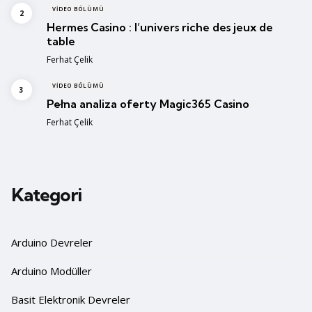
VIDEO BÖLÜMÜ
Hermes Casino : l’univers riche des jeux de
table
Posted
Ferhat Çelik
VIDEO BÖLÜMÜ
Pełna analiza oferty Magic365 Casino
Posted
Ferhat Çelik
Kategori
Arduino Devreler
Arduino Modüller
Basit Elektronik Devreler