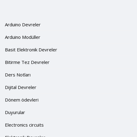
Arduino Devreler
Arduino Modüller
Basit Elektronik Devreler
Bitirme Tez Devreler
Ders Notları
Dijital Devreler
Dönem ödevleri
Duyurular
Electronics circuits