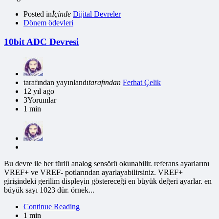
Posted in
İçinde
Dijital Devreler
Dönem ödevleri
10bit ADC Devresi
tarafından yayınlandı
tarafından
Ferhat Çelik
12 yıl ago
3
Yorumlar
1 min
Bu devre ile her türlü analog sensörü okunabilir. referans ayarlarını
VREF+ ve VREF- potlarından ayarlayabilirsiniz. VREF+
girişindeki gerilim displeyin göstereceği en büyük değeri ayarlar. en
büyük sayı 1023 dür. örnek...
Continue Reading
1 min