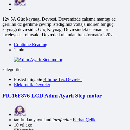
12v 5A Güç kaynagı Devresi, Devremizde çalışma mantıgı ac
gerilimi dc gerilime çevirip istediğimiz voltaja indiren bir güç
kaynagı devresidir. Güç Kaynagı Devresindeki elemanları
inceleyecek olursak ; Devrede kullanılan transformatör 220v...
Continue Reading
1 min
kategoriler
Posted in
İçinde
Bitirme Tez Devreler
Elektronik Devreler
PIC16F876 LCD Adım Ayarlı Step motor
tarafından yayınlandı
tarafından
Ferhat Çelik
10 yıl ago