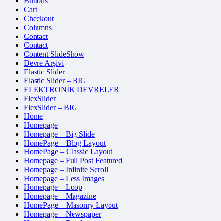
Buttons
Cart
Checkout
Columns
Contact
Contact
Content SlideShow
Devre Arşivi
Elastic Slider
Elastic Slider – BIG
ELEKTRONİK DEVRELER
FlexSlider
FlexSlider – BIG
Home
Homepage
Homepage – Big Slide
HomePage – Blog Layout
HomePage – Classic Layout
Homepage – Full Post Featured
Homepage – Infinite Scroll
Homepage – Less Images
Homepage – Loop
Homepage – Magazine
HomePage – Masonry Layout
Homepage – Newspaper