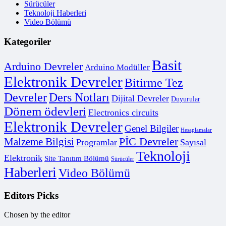
Sürücüler
Teknoloji Haberleri
Video Bölümü
Kategoriler
Basit
Arduino Devreler
Arduino Modüller
Elektronik Devreler
Bitirme Tez
Ders Notları
Devreler
Dijital Devreler
Duyurular
Dönem ödevleri
Electronics circuits
Elektronik Devreler
Genel Bilgiler
Hesaplamalar
PİC Devreler
Malzeme Bilgisi
Programlar
Sayısal
Teknoloji
Elektronik
Site Tanıtım Bölümü
Sürücüler
Haberleri
Video Bölümü
Editors Picks
Chosen by the editor