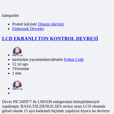
kategoriler
Posted in
İçinde
Dönem ödevleri
Elektronik Devreler
LCD EKRANLI TON KONTROL DEVRESİ
tarafından yayınlandı
tarafından
Ferhat Çelik
12 yıl ago
5
Yorumlar
1 min
Devre PIC16F877 ile LM1036 entegresinin birleştirilmesiyle
yapılmıştır. BASS,TIZ,DENGE,SES seviye ayarı LCD ekranda
görsel olarak 15 ayrı kademeli biçimde yapılıyor.Ayrıca bu devreye