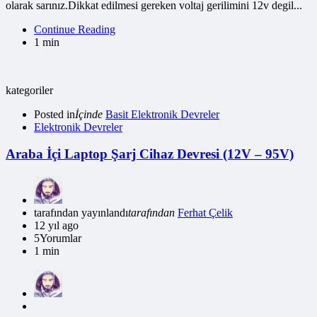
olarak sarınız.Dikkat edilmesi gereken voltaj gerilimini 12v degil...
Continue Reading
1 min
kategoriler
Posted in
İçinde
Basit Elektronik Devreler
Elektronik Devreler
Araba İçi Laptop Şarj Cihaz Devresi (12V – 95V)
tarafından yayınlandı
tarafından
Ferhat Çelik
12 yıl ago
5
Yorumlar
1 min