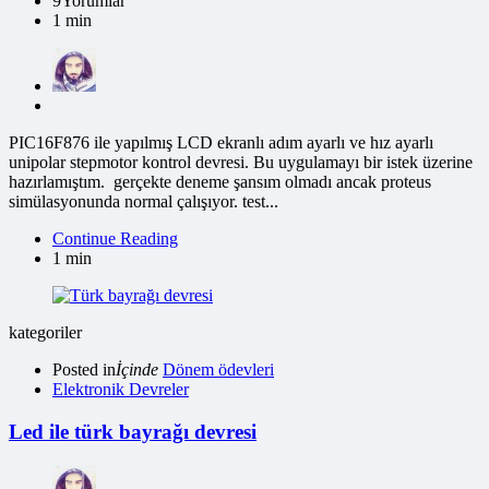
9
Yorumlar
1 min
PIC16F876 ile yapılmış LCD ekranlı adım ayarlı ve hız ayarlı
unipolar stepmotor kontrol devresi. Bu uygulamayı bir istek üzerine
hazırlamıştım. gerçekte deneme şansım olmadı ancak proteus
simülasyonunda normal çalışıyor. test...
Continue Reading
1 min
kategoriler
Posted in
İçinde
Dönem ödevleri
Elektronik Devreler
Led ile türk bayrağı devresi