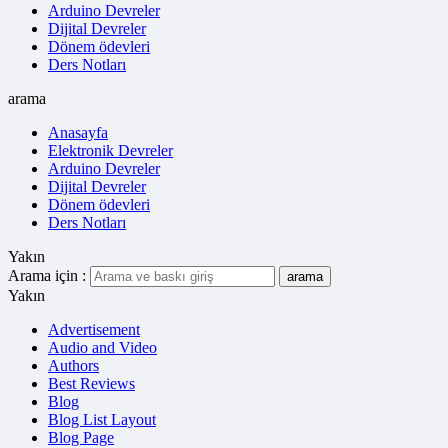
Arduino Devreler
Dijital Devreler
Dönem ödevleri
Ders Notları
arama
Anasayfa
Elektronik Devreler
Arduino Devreler
Dijital Devreler
Dönem ödevleri
Ders Notları
Yakın
Arama için :
arama
Yakın
Advertisement
Audio and Video
Authors
Best Reviews
Blog
Blog List Layout
Blog Page