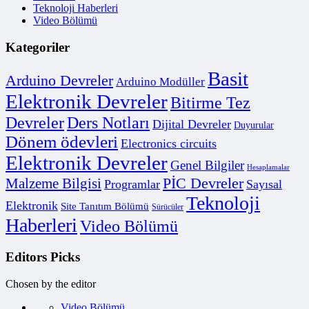
Teknoloji Haberleri
Video Bölümü
Kategoriler
Basit
Arduino Devreler
Arduino Modüller
Elektronik Devreler
Bitirme Tez
Ders Notları
Devreler
Dijital Devreler
Duyurular
Dönem ödevleri
Electronics circuits
Elektronik Devreler
Genel Bilgiler
Hesaplamalar
PİC Devreler
Malzeme Bilgisi
Programlar
Sayısal
Teknoloji
Elektronik
Site Tanıtım Bölümü
Sürücüler
Haberleri
Video Bölümü
Editors Picks
Chosen by the editor
Video Bölümü