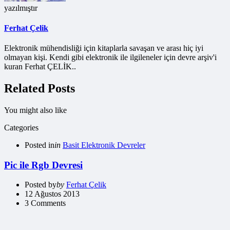
yazılmıştır
Ferhat Çelik
Elektronik mühendisliği için kitaplarla savaşan ve arası hiç iyi
olmayan kişi. Kendi gibi elektronik ile ilgileneler için devre arşiv'i
kuran Ferhat ÇELİK..
Related Posts
You might also like
Categories
Posted in
in
Basit Elektronik Devreler
Pic ile Rgb Devresi
Posted by
by
Ferhat Çelik
12 Ağustos 2013
3
Comments