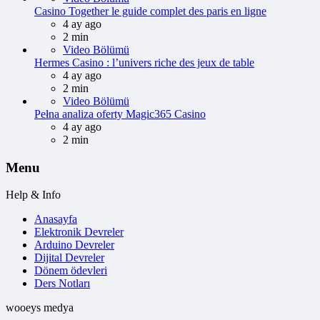
Casino Together le guide complet des paris en ligne
4 ay ago
2 min
Video Bölümü
Hermes Casino : l’univers riche des jeux de table
4 ay ago
2 min
Video Bölümü
Pełna analiza oferty Magic365 Casino
4 ay ago
2 min
Menu
Help & Info
Anasayfa
Elektronik Devreler
Arduino Devreler
Dijital Devreler
Dönem ödevleri
Ders Notları
wooeys medya