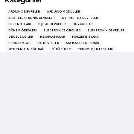
ARDUINO DEVRELER
ARDUINO MODÜLLER
BASIT ELEKTRONIK DEVRELER
BITIRME TEZ DEVRELER
DERS NOTLARI
DIJITAL DEVRELER
DUYURULAR
DÖNEM ÖDEVLERI
ELECTRONICS CIRCUITS
ELEKTRONIK DEVRELER
GENEL BILGILER
HESAPLAMALAR
MALZEME BILGISI
PROGRAMLAR
PİC DEVRELER
SAYISAL ELEKTRONIK
SITE TANITIM BÖLÜMÜ
SÜRÜCÜLER
TEKNOLOJI HABERLERI
VIDEO BÖLÜMÜ
Chosen by the editor
Editors Picks
VIDEO BÖLÜMÜ
Casino Together le guide complet des paris en ligne
4 ay ago
2 min
VIDEO BÖLÜMÜ
Hermes Casino : l’univers riche des jeux de table
4 ay ago
2 min