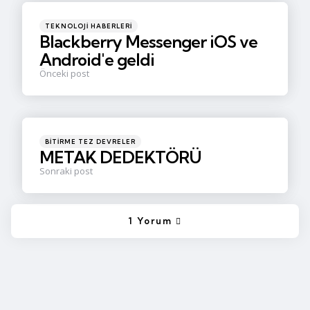
navigation
Posted
TEKNOLOJI HABERLERI
in
Blackberry Messenger iOS ve
Android'e geldi
Önceki post
Posted
BITIRME TEZ DEVRELER
in
METAK DEDEKTÖRÜ
Sonraki post
1 Yorum