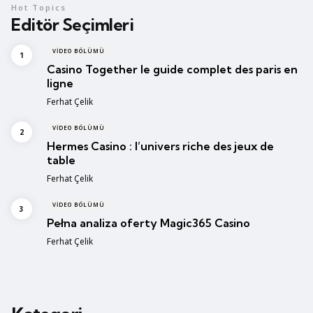
Hot Topics
Editör Seçimleri
VIDEO BÖLÜMÜ
Casino Together le guide complet des paris en
ligne
Posted
Ferhat Çelik
VIDEO BÖLÜMÜ
Hermes Casino : l’univers riche des jeux de
table
Posted
Ferhat Çelik
VIDEO BÖLÜMÜ
Pełna analiza oferty Magic365 Casino
Posted
Ferhat Çelik