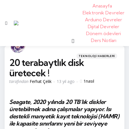
Anasayfa
Elektronik Devreler
Arduino Devreler
Menü
Dijital Devreler
Dönem ödevleri
arama
Ders Notları
kategoriler
Posted
TEKNOLOJI HABERLERI
20 terabaytlık disk
in
üretecek !
tarafından
1
nasıl
tarafından
Ferhat Çelik
13 yıl ago
yayınlandı
Seagate, 2020 yılında 20 TB’lık diskler
üretebilmek adına çalışmalar yapıyor. Isı
destekli manyetik kayıt teknolojisi (HAMR)
ile kapasite sınırlarını yeni bir seviyeye