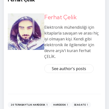
Ferhat Çelik
Elektronik mühendisliği için
kitaplarla savaşan ve arası hiç
iyi olmayan kişi. Kendi gibi
elektronik ile ilgileneler için
devre arşiv’i kuran Ferhat
ÇELİK..
See author's posts
1
1
1
20 TERABAYTLIK HARDDISK
HARDDISK
SEAGATE