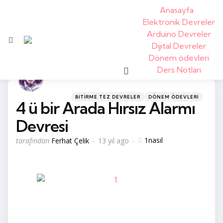
Anasayfa
Elektronik Devreler
Arduino Devreler
Menü
Dijital Devreler
Dönem ödevleri
arama
Ders Notları
kategoriler
Posted
BITIRME TEZ DEVRELER
DÖNEM ÖDEVLERI
4 ü bir Arada Hırsız Alarmı
in
Devresi
tarafından
1
nasıl
tarafından
Ferhat Çelik
13 yıl ago
yayınlandı