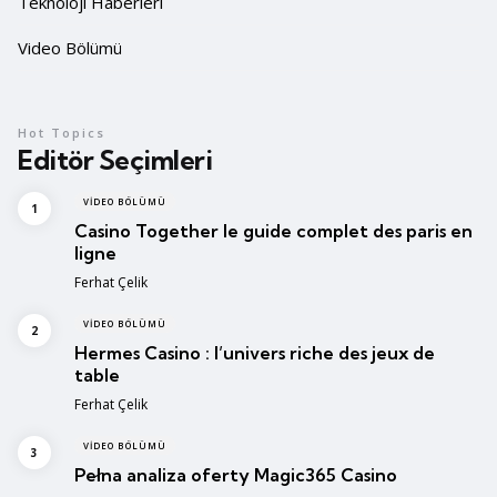
Teknoloji Haberleri
Video Bölümü
Hot Topics
Editör Seçimleri
VIDEO BÖLÜMÜ
Casino Together le guide complet des paris en
ligne
Posted
Ferhat Çelik
VIDEO BÖLÜMÜ
Hermes Casino : l’univers riche des jeux de
table
Posted
Ferhat Çelik
VIDEO BÖLÜMÜ
Pełna analiza oferty Magic365 Casino