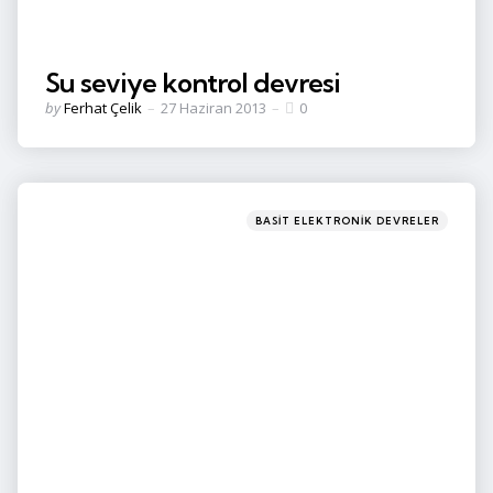
Su seviye kontrol devresi
Posted
by
Ferhat Çelik
27 Haziran 2013
0
by
Categories
Posted
BASIT ELEKTRONIK DEVRELER
in