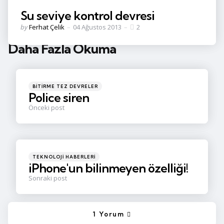
Su seviye kontrol devresi
Posted
by
Ferhat Çelik
04 Ağustos 2013
2
by
Daha Fazla Okuma
Post
navigation
Posted
BITIRME TEZ DEVRELER
in
Police siren
Önceki post
Posted
TEKNOLOJI HABERLERI
in
iPhone'un bilinmeyen özelliği!
Sonraki post
1 Yorum