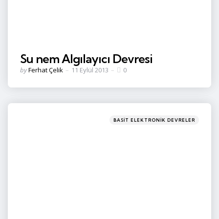
Su nem Algılayıcı Devresi
Posted
by
Ferhat Çelik
11 Eylül 2013
0
by
Categories
Posted
BASIT ELEKTRONIK DEVRELER
in