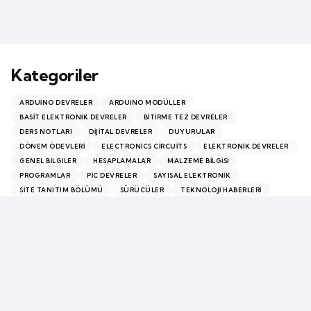
Kategoriler
ARDUINO DEVRELER
ARDUINO MODÜLLER
BASIT ELEKTRONIK DEVRELER
BITIRME TEZ DEVRELER
DERS NOTLARI
DIJITAL DEVRELER
DUYURULAR
DÖNEM ÖDEVLERI
ELECTRONICS CIRCUITS
ELEKTRONIK DEVRELER
GENEL BILGILER
HESAPLAMALAR
MALZEME BILGISI
PROGRAMLAR
PİC DEVRELER
SAYISAL ELEKTRONIK
SITE TANITIM BÖLÜMÜ
SÜRÜCÜLER
TEKNOLOJI HABERLERI
VIDEO BÖLÜMÜ
Chosen by the editor
Editors Picks
VIDEO BÖLÜMÜ
Casino Together le guide complet des paris en ligne