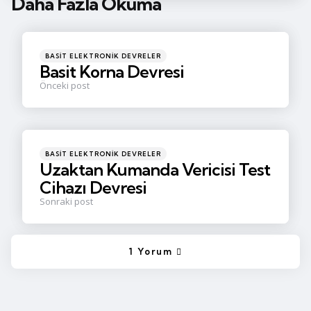
Daha Fazla Okuma
Post
navigation
Posted
BASIT ELEKTRONIK DEVRELER
in
Basit Korna Devresi
Önceki post
Posted
BASIT ELEKTRONIK DEVRELER
in
Uzaktan Kumanda Vericisi Test
Cihazı Devresi
Sonraki post
1 Yorum