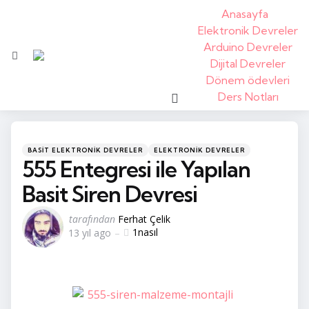
Anasayfa
Elektronik Devreler
Arduino Devreler
Menü
Dijital Devreler
Dönem ödevleri
arama
Ders Notları
kategoriler
Posted
BASIT ELEKTRONIK DEVRELER
ELEKTRONIK DEVRELER
in
555 Entegresi ile Yapılan
Basit Siren Devresi
tarafından
tarafından
Ferhat Çelik
1
nasıl
13 yıl ago
yayınlandı