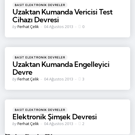
Categories
Posted
BASIT ELEKTRONIK DEVRELER
in
Uzaktan Kumanda Vericisi Test
Cihazı Devresi
Posted
by
Ferhat Çelik
04 Ağustos 2013
0
by
Categories
Posted
BASIT ELEKTRONIK DEVRELER
in
Uzaktan Kumanda Engelleyici
Devre
Posted
by
Ferhat Çelik
04 Ağustos 2013
3
by
Categories
Posted
BASIT ELEKTRONIK DEVRELER
in
Elektronik Şimşek Devresi
Posted
by
Ferhat Çelik
04 Ağustos 2013
2
by