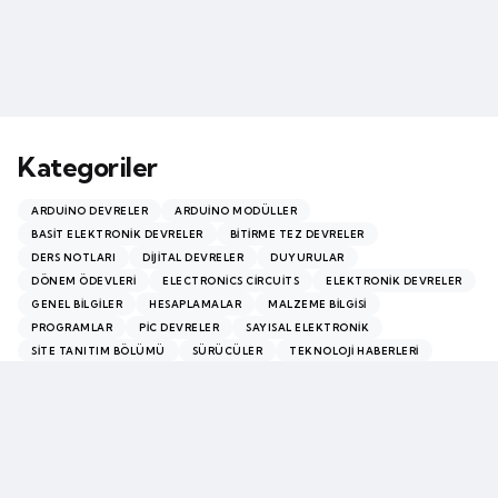
Kategoriler
ARDUINO DEVRELER
ARDUINO MODÜLLER
BASIT ELEKTRONIK DEVRELER
BITIRME TEZ DEVRELER
DERS NOTLARI
DIJITAL DEVRELER
DUYURULAR
DÖNEM ÖDEVLERI
ELECTRONICS CIRCUITS
ELEKTRONIK DEVRELER
GENEL BILGILER
HESAPLAMALAR
MALZEME BILGISI
PROGRAMLAR
PİC DEVRELER
SAYISAL ELEKTRONIK
SITE TANITIM BÖLÜMÜ
SÜRÜCÜLER
TEKNOLOJI HABERLERI
VIDEO BÖLÜMÜ
Chosen by the editor
Editors Picks