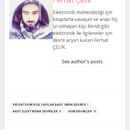
Elektronik mühendisliği için
kitaplarla savaşan ve arası hiç
iyi olmayan kişi. Kendi gibi
elektronik ile ilgileneler için
devre arşiv’i kuran Ferhat
ÇELİK..
See author's posts
1
555 ENTEGRESI ILE YAPILAN BASIT SIREN DEVRESI
8
19
BASIT ELEKTRONIK DEVRELER.
HOBI DEVRELER.