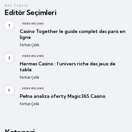
Hot Topics
Editör Seçimleri
VIDEO BÖLÜMÜ
Casino Together le guide complet des paris en
ligne
Posted
Ferhat Çelik
VIDEO BÖLÜMÜ
Hermes Casino : l’univers riche des jeux de
table
Posted
Ferhat Çelik
VIDEO BÖLÜMÜ
Pełna analiza oferty Magic365 Casino
Posted
Ferhat Çelik