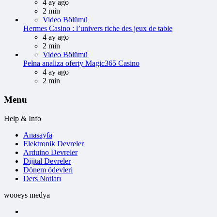
4 ay ago
2 min
Video Bölümü
Hermes Casino : l’univers riche des jeux de table
4 ay ago
2 min
Video Bölümü
Pełna analiza oferty Magic365 Casino
4 ay ago
2 min
Menu
Help & Info
Anasayfa
Elektronik Devreler
Arduino Devreler
Dijital Devreler
Dönem ödevleri
Ders Notları
wooeys medya