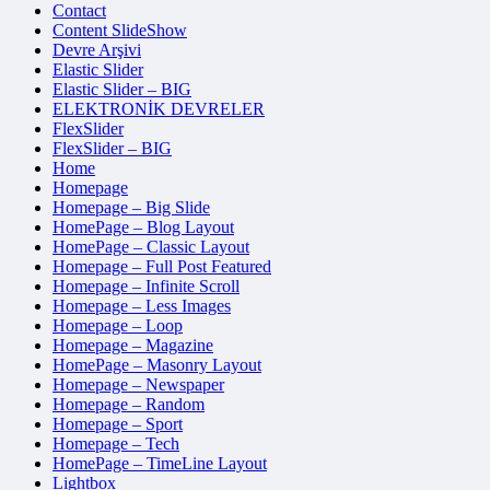
Contact
Content SlideShow
Devre Arşivi
Elastic Slider
Elastic Slider – BIG
ELEKTRONİK DEVRELER
FlexSlider
FlexSlider – BIG
Home
Homepage
Homepage – Big Slide
HomePage – Blog Layout
HomePage – Classic Layout
Homepage – Full Post Featured
Homepage – Infinite Scroll
Homepage – Less Images
Homepage – Loop
Homepage – Magazine
HomePage – Masonry Layout
Homepage – Newspaper
Homepage – Random
Homepage – Sport
Homepage – Tech
HomePage – TimeLine Layout
Lightbox