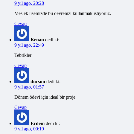
9 yıl ago, 20:28
Meslek lisemizde bu devrenizi kullanmak istiyoruz.
Cevap
Kenan
dedi ki:
9 yıl ago, 22:49
Tebrikler
Cevap
dursun
dedi ki:
9 yıl ago, 01:57
Dönem ödevi için ideal bir proje
Cevap
Erdem
dedi ki:
9 yıl ago, 00:19