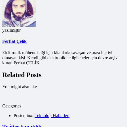
yazılmıştır
Ferhat Çelik
Elektronik mühendisliği için kitaplarla savaşan ve arası hiç iyi
olmayan kişi. Kendi gibi elektronik ile ilgileneler için devre arşiv'i
kuran Ferhat ÇELİK..
Related Posts
You might also like
Categories
Posted in
in
Teknoloji Haberleri
Twitter kapatıldı