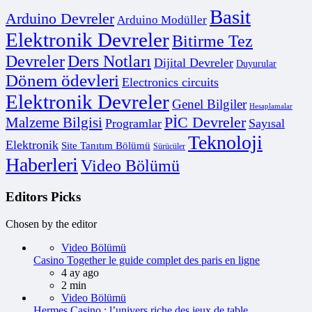
Basit
Arduino Devreler
Arduino Modüller
Elektronik Devreler
Bitirme Tez
Ders Notları
Devreler
Dijital Devreler
Duyurular
Dönem ödevleri
Electronics circuits
Elektronik Devreler
Genel Bilgiler
Hesaplamalar
PİC Devreler
Malzeme Bilgisi
Programlar
Sayısal
Teknoloji
Elektronik
Site Tanıtım Bölümü
Sürücüler
Haberleri
Video Bölümü
Editors Picks
Chosen by the editor
Video Bölümü
Casino Together le guide complet des paris en ligne
4 ay ago
2 min
Video Bölümü
Hermes Casino : l’univers riche des jeux de table