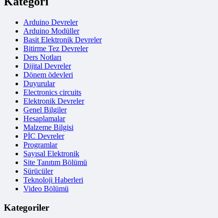
Kategori
Arduino Devreler
Arduino Modüller
Basit Elektronik Devreler
Bitirme Tez Devreler
Ders Notları
Dijital Devreler
Dönem ödevleri
Duyurular
Electronics circuits
Elektronik Devreler
Genel Bilgiler
Hesaplamalar
Malzeme Bilgisi
PİC Devreler
Programlar
Sayısal Elektronik
Site Tanıtım Bölümü
Sürücüler
Teknoloji Haberleri
Video Bölümü
Kategoriler