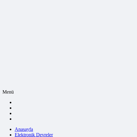
Menü
Anasayfa
Elektronik Devreler