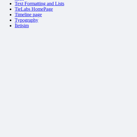
Text Formatting and Lists
TieLabs HomePage
Timeline page
Typography
İletişim