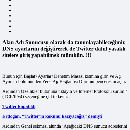
Alan Adı Sunucusu olarak da tanımlayabileceğimiz
DNS ayarlarını değiştirerek de Twitter dahil yasaklı
sitelere giriş yapabilmek mümkün. !!!
Bunun için Başlat>Ayarlar>Denetim Masası kısmına girin ve Ağ
Ayarları bölümünden Yerel Ağ Bağlantısı Durumu penceresini açın.
Ardından Özellikler butonuna tıklayın ve Internet Protokolü sürüm 4
(TCP/IPv4) seçeneğine çift tıklayın.
Twitter kapatıldı
Erdoğan, “Twitter’ın kökünü kazıyacağız” demişti
Ardından Genel sekmesi altında ‘Aşağıdaki DNS sunucu adreslerini