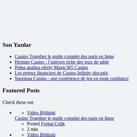
Son Yazılar
Casino Together le guide complet des paris en ligne
Hermes Casino : l’univers riche des jeux de table
Pełna analiza oferty Magic365 Casino
Les enjeux financiers de Casino Infinity discutés
Sportuna Casino : une expérience de jeu en toute confiance
Featured Posts
Check these out
Video Bölümü
Casino Together le guide complet des paris en ligne
Posted
Ferhat Çelik
2 min
Video Bölümü