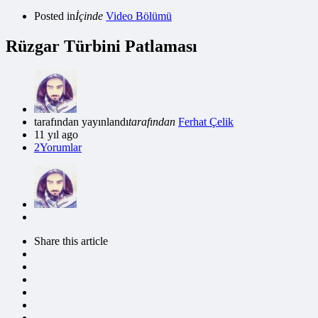
Posted in
İçinde
Video Bölümü
Rüzgar Türbini Patlaması
tarafından yayınlandı
tarafından
Ferhat Çelik
11 yıl ago
2
Yorumlar
Share
this article