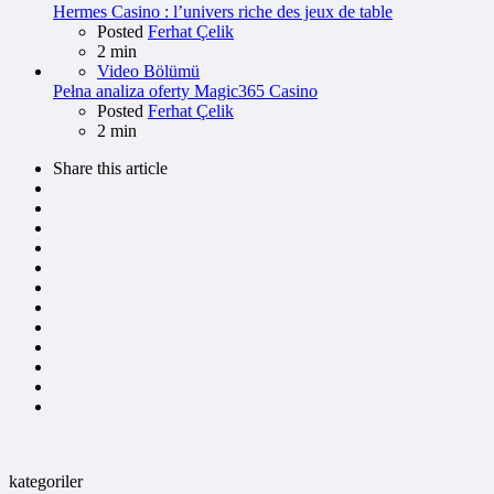
Hermes Casino : l’univers riche des jeux de table
Posted
Ferhat Çelik
2 min
Video Bölümü
Pełna analiza oferty Magic365 Casino
Posted
Ferhat Çelik
2 min
Share
this article
kategoriler