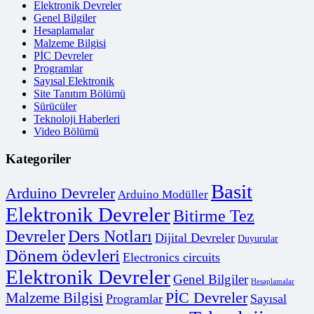
Elektronik Devreler
Genel Bilgiler
Hesaplamalar
Malzeme Bilgisi
PİC Devreler
Programlar
Sayısal Elektronik
Site Tanıtım Bölümü
Sürücüler
Teknoloji Haberleri
Video Bölümü
Kategoriler
Basit
Arduino Devreler
Arduino Modüller
Elektronik Devreler
Bitirme Tez
Ders Notları
Devreler
Dijital Devreler
Duyurular
Dönem ödevleri
Electronics circuits
Elektronik Devreler
Genel Bilgiler
Hesaplamalar
PİC Devreler
Malzeme Bilgisi
Programlar
Sayısal