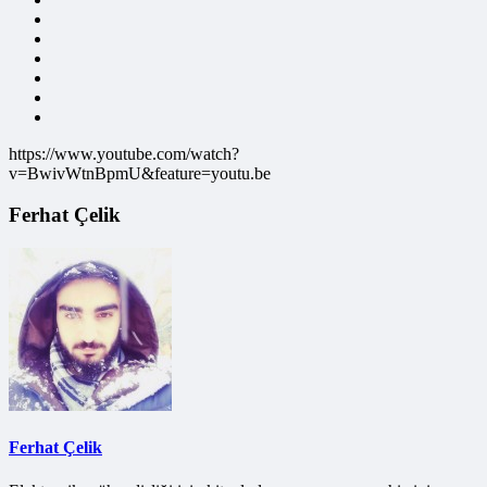
https://www.youtube.com/watch?
v=BwivWtnBpmU&feature=youtu.be
Ferhat Çelik
Ferhat Çelik