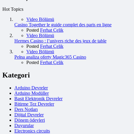
Hot Topics
Video Bölümü
Casino Together le guide complet des paris en ligne
Posted
Ferhat Çelik
Video Bölümü
Hermes Casino : l’univers riche des jeux de table
Posted
Ferhat Çelik
Video Bölümü
Pełna analiza oferty Magic365 Casino
Posted
Ferhat Çelik
Kategori
Arduino Devreler
Arduino Modüller
Basit Elektronik Devreler
Bitirme Tez Devreler
Ders Notları
Dijital Devreler
Dönem ödevleri
Duyurular
Electronics circuits