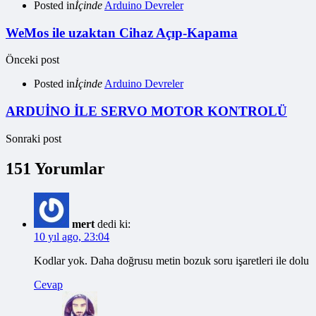
Posted in
İçinde
Arduino Devreler
WeMos ile uzaktan Cihaz Açıp-Kapama
Önceki post
Posted in
İçinde
Arduino Devreler
ARDUİNO İLE SERVO MOTOR KONTROLÜ
Sonraki post
151 Yorumlar
mert
dedi ki:
10 yıl ago, 23:04
Kodlar yok. Daha doğrusu metin bozuk soru işaretleri ile dolu
Cevap