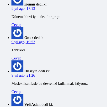
Kenan
dedi ki:
9 yıl ago, 17:13
Dönem ödevi için ideal bir proje
Cevap
Onur
dedi ki:
9 yıl ago, 19:52
Tebrikler
Cevap
Hüseyin
dedi ki:
9 yıl ago, 21:26
Meslek lisemizde bu devrenizi kullanmak istiyoruz.
Cevap
Veli Aslan
dedi ki: