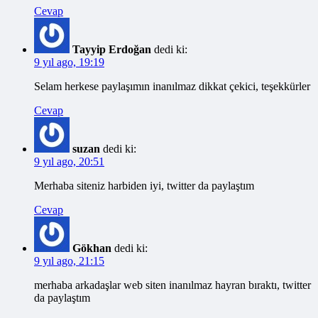
Cevap
Tayyip Erdoğan
dedi ki:
9 yıl ago, 19:19
Selam herkese paylaşımın inanılmaz dikkat çekici, teşekkürler
Cevap
suzan
dedi ki:
9 yıl ago, 20:51
Merhaba siteniz harbiden iyi, twitter da paylaştım
Cevap
Gökhan
dedi ki:
9 yıl ago, 21:15
merhaba arkadaşlar web siten inanılmaz hayran bıraktı, twitter
da paylaştım