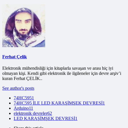
Ferhat Çelik
Elektronik mühendisliği için kitaplarla savaşan ve arası hiç iyi
olmayan kişi. Kendi gibi elektronik ile ilgileneler için devre arşiv’i
kuran Ferhat ÇELİK..
See author's posts
74HC595
1
74HC595 İLE LED KARAŞİMŞEK DEVRESİ
1
Arduino
11
elektronik devreler
62
LED KARAŞİMŞEK DEVRESİ
1