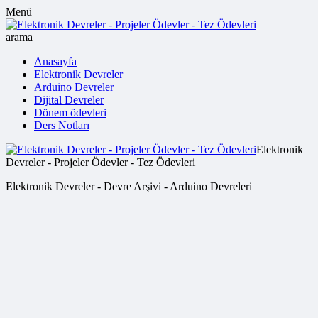
Menü
arama
Anasayfa
Elektronik Devreler
Arduino Devreler
Dijital Devreler
Dönem ödevleri
Ders Notları
Elektronik
Devreler - Projeler Ödevler - Tez Ödevleri
Elektronik Devreler - Devre Arşivi - Arduino Devreleri