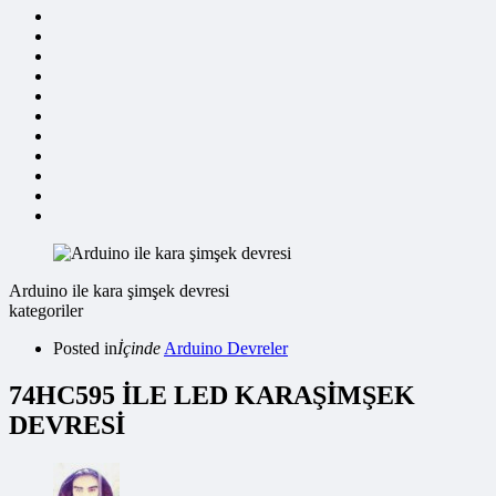
Arduino ile kara şimşek devresi
kategoriler
Posted in
İçinde
Arduino Devreler
74HC595 İLE LED KARAŞİMŞEK
DEVRESİ