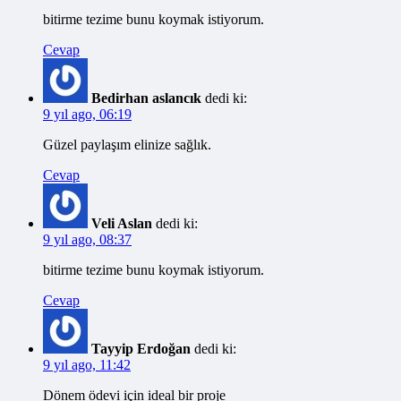
bitirme tezime bunu koymak istiyorum.
Cevap
Bedirhan aslancık
dedi ki:
9 yıl ago, 06:19
Güzel paylaşım elinize sağlık.
Cevap
Veli Aslan
dedi ki:
9 yıl ago, 08:37
bitirme tezime bunu koymak istiyorum.
Cevap
Tayyip Erdoğan
dedi ki:
9 yıl ago, 11:42
Dönem ödevi için ideal bir proje