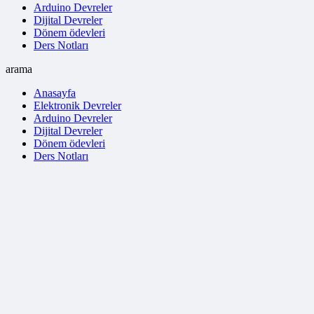
Arduino Devreler
Dijital Devreler
Dönem ödevleri
Ders Notları
arama
Anasayfa
Elektronik Devreler
Arduino Devreler
Dijital Devreler
Dönem ödevleri
Ders Notları