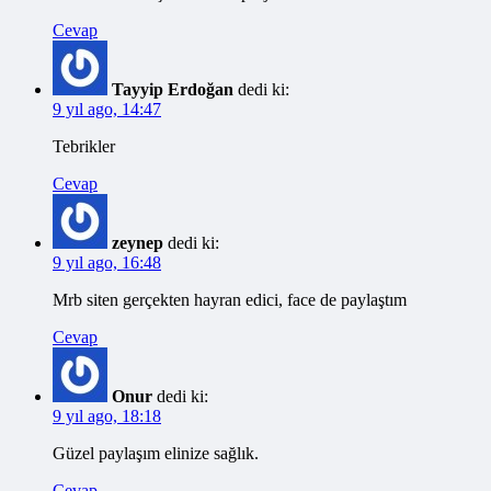
Cevap
Tayyip Erdoğan
dedi ki:
9 yıl ago, 14:47
Tebrikler
Cevap
zeynep
dedi ki:
9 yıl ago, 16:48
Mrb siten gerçekten hayran edici, face de paylaştım
Cevap
Onur
dedi ki:
9 yıl ago, 18:18
Güzel paylaşım elinize sağlık.
Cevap