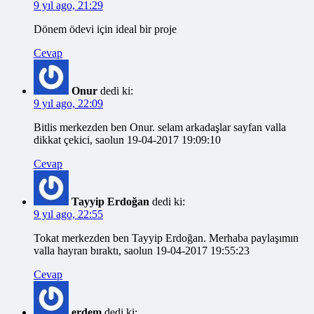
9 yıl ago, 21:29
Dönem ödevi için ideal bir proje
Cevap
Onur
dedi ki:
9 yıl ago, 22:09
Bitlis merkezden ben Onur. selam arkadaşlar sayfan valla
dikkat çekici, saolun 19-04-2017 19:09:10
Cevap
Tayyip Erdoğan
dedi ki:
9 yıl ago, 22:55
Tokat merkezden ben Tayyip Erdoğan. Merhaba paylaşımın
valla hayran bıraktı, saolun 19-04-2017 19:55:23
Cevap
erdem
dedi ki: