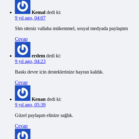
Kemal
dedi ki:
9 yıl ago, 04:07
Slm siteniz vallaha mükemmel, sosyal medyada paylaştım
Cevap
erdem
dedi ki:
9 yıl ago, 04:23
Baskı devre icin desteklerinize hayran kaldık.
Cevap
Kenan
dedi ki:
9 yıl ago, 05:39
Güzel paylaşım elinize sağlık.
Cevap