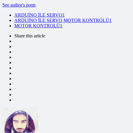
See author's posts
ARDUİNO İLE SERVO
1
ARDUİNO İLE SERVO MOTOR KONTROLÜ
1
MOTOR KONTROLÜ
1
Share
this article