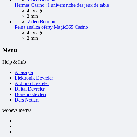
Hermes Casino : l’univers riche des jeux de table
4 ay ago
2 min
Video Bölümü
Pełna analiza oferty Magic365 Casino
4 ay ago
2 min
Menu
Help & Info
Anasayfa
Elektronik Devreler
Arduino Devreler
Dijital Devreler
Dönem ödevleri
Ders Notları
wooeys medya