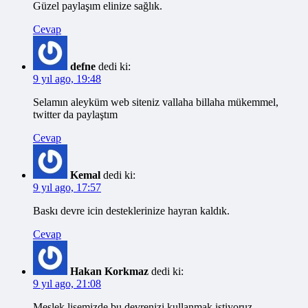
Güzel paylaşım elinize sağlık.
Cevap
defne
dedi ki:
9 yıl ago, 19:48
Selamın aleyküm web siteniz vallaha billaha mükemmel,
twitter da paylaştım
Cevap
Kemal
dedi ki:
9 yıl ago, 17:57
Baskı devre icin desteklerinize hayran kaldık.
Cevap
Hakan Korkmaz
dedi ki:
9 yıl ago, 21:08
Meslek lisemizde bu devrenizi kullanmak istiyoruz.