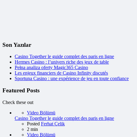
Son Yazılar
Casino Together le guide complet des paris en ligne
Hermes Casino : l’univers riche des jeux de table
Pełna analiza oferty Magic365 Casino
Les enjeux financiers de Casino Infinity discutés
Sportuna Casino : une expérience de jeu en toute confiance
Featured Posts
Check these out
Video Bölümü
Casino Together le guide complet des paris en ligne
Posted
Ferhat Çelik
2 min
Video Bölümü