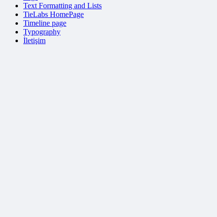
Text Formatting and Lists
TieLabs HomePage
Timeline page
Typography
İletişim