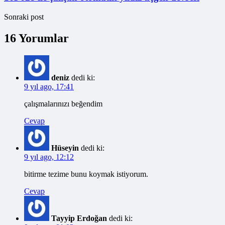
Sonraki post
16 Yorumlar
deniz
dedi ki:
9 yıl ago, 17:41
çalışmalarınızı beğendim
Cevap
Hüseyin
dedi ki:
9 yıl ago, 12:12
bitirme tezime bunu koymak istiyorum.
Cevap
Tayyip Erdoğan
dedi ki: