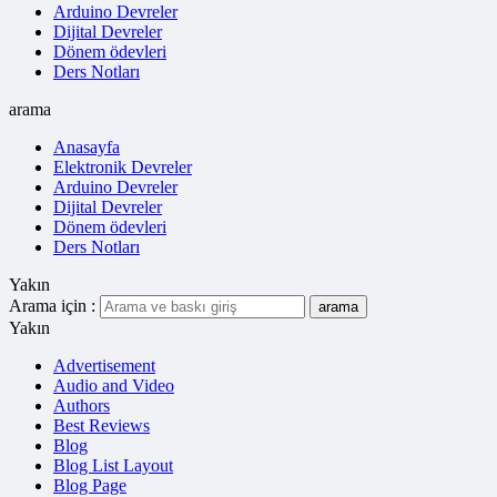
Arduino Devreler
Dijital Devreler
Dönem ödevleri
Ders Notları
arama
Anasayfa
Elektronik Devreler
Arduino Devreler
Dijital Devreler
Dönem ödevleri
Ders Notları
Yakın
Arama için :
arama
Yakın
Advertisement
Audio and Video
Authors
Best Reviews
Blog
Blog List Layout
Blog Page