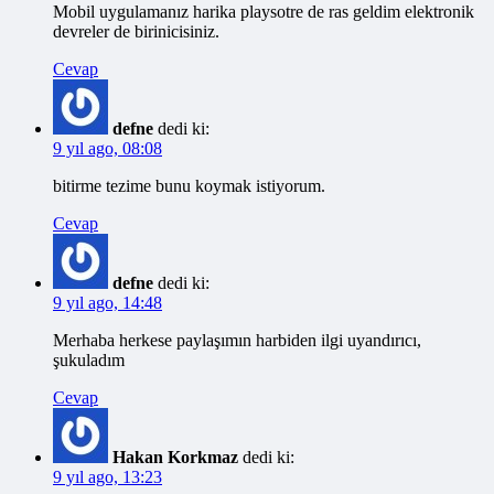
Mobil uygulamanız harika playsotre de ras geldim elektronik
devreler de birinicisiniz.
Cevap
defne
dedi ki:
9 yıl ago, 08:08
bitirme tezime bunu koymak istiyorum.
Cevap
defne
dedi ki:
9 yıl ago, 14:48
Merhaba herkese paylaşımın harbiden ilgi uyandırıcı,
şukuladım
Cevap
Hakan Korkmaz
dedi ki:
9 yıl ago, 13:23