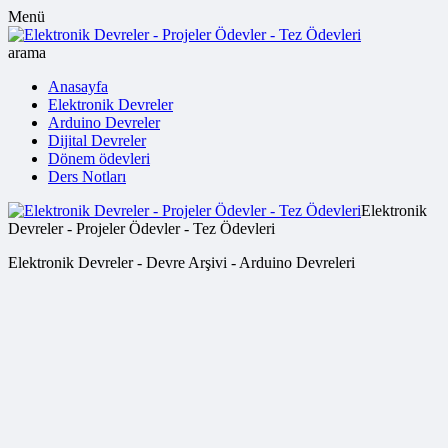
Menü
arama
Anasayfa
Elektronik Devreler
Arduino Devreler
Dijital Devreler
Dönem ödevleri
Ders Notları
Elektronik
Devreler - Projeler Ödevler - Tez Ödevleri
Elektronik Devreler - Devre Arşivi - Arduino Devreleri