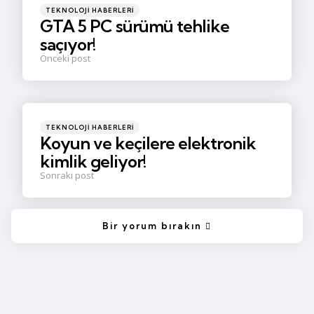
Posted
TEKNOLOJI HABERLERI
in
GTA 5 PC sürümü tehlike
saçıyor!
Önceki post
Posted
TEKNOLOJI HABERLERI
in
Koyun ve keçilere elektronik
kimlik geliyor!
Sonraki post
Bir yorum bırakın