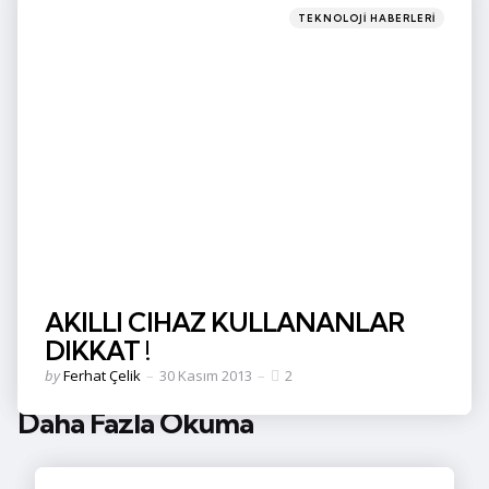
Categories
Posted
TEKNOLOJI HABERLERI
in
AKILLI CIHAZ KULLANANLAR
DIKKAT !
Posted
by
Ferhat Çelik
30 Kasım 2013
2
by
Daha Fazla Okuma
Post
navigation