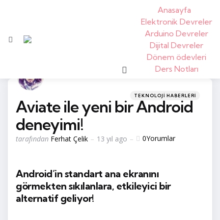
Anasayfa
Elektronik Devreler
Arduino Devreler
Menü
Dijital Devreler
Dönem ödevleri
arama
Ders Notları
kategoriler
Posted
TEKNOLOJI HABERLERI
Aviate ile yeni bir Android
in
deneyimi!
tarafından
0
Yorumlar
tarafından
Ferhat Çelik
13 yıl ago
yayınlandı
Android’in standart ana ekranını
görmekten sıkılanlara, etkileyici bir
alternatif geliyor!