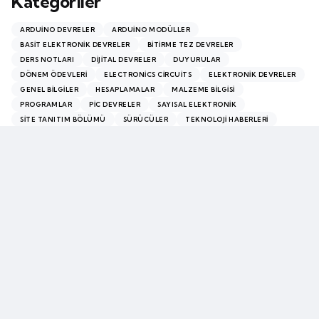
Kategoriler
ARDUINO DEVRELER
ARDUINO MODÜLLER
BASIT ELEKTRONIK DEVRELER
BITIRME TEZ DEVRELER
DERS NOTLARI
DIJITAL DEVRELER
DUYURULAR
DÖNEM ÖDEVLERI
ELECTRONICS CIRCUITS
ELEKTRONIK DEVRELER
GENEL BILGILER
HESAPLAMALAR
MALZEME BILGISI
PROGRAMLAR
PİC DEVRELER
SAYISAL ELEKTRONIK
SITE TANITIM BÖLÜMÜ
SÜRÜCÜLER
TEKNOLOJI HABERLERI
VIDEO BÖLÜMÜ
Chosen by the editor
Editors Picks
VIDEO BÖLÜMÜ
Casino Together le guide complet des paris en ligne
4 ay ago
2 min
VIDEO BÖLÜMÜ
Hermes Casino : l’univers riche des jeux de table
4 ay ago
2 min