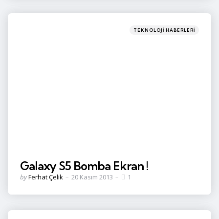
Categories
Posted
TEKNOLOJI HABERLERI
in
Galaxy S5 Bomba Ekran !
Posted
by
Ferhat Çelik
20 Kasım 2013
1
by