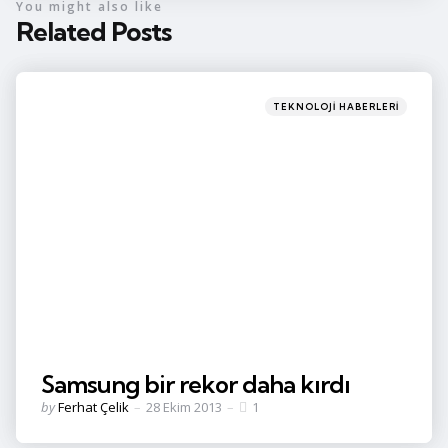
You might also like
Related Posts
Categories
Posted
TEKNOLOJI HABERLERI
in
Samsung bir rekor daha kırdı
Posted
by
Ferhat Çelik
28 Ekim 2013
1
by