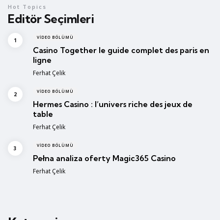
Hot Topics
Editör Seçimleri
VIDEO BÖLÜMÜ
Casino Together le guide complet des paris en
ligne
Posted
Ferhat Çelik
VIDEO BÖLÜMÜ
Hermes Casino : l’univers riche des jeux de
table
Posted
Ferhat Çelik
VIDEO BÖLÜMÜ
Pełna analiza oferty Magic365 Casino
Posted
Ferhat Çelik