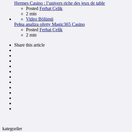
Hermes Casino : l’univers riche des jeux de table
Posted
Ferhat Çelik
2 min
Video Bölümü
Pełna analiza oferty Magic365 Casino
Posted
Ferhat Çelik
2 min
Share
this article
kategoriler