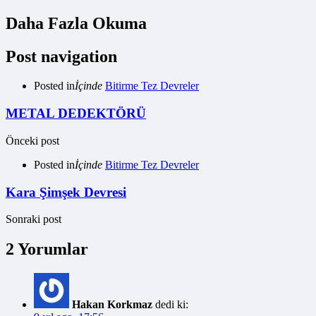
Daha Fazla Okuma
Post navigation
Posted in
İçinde
Bitirme Tez Devreler
METAL DEDEKTÖRÜ
Önceki post
Posted in
İçinde
Bitirme Tez Devreler
Kara Şimşek Devresi
Sonraki post
2 Yorumlar
Hakan Korkmaz
dedi ki: