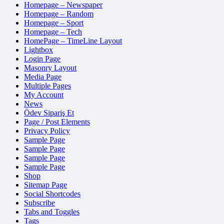
Homepage – Newspaper
Homepage – Random
Homepage – Sport
Homepage – Tech
HomePage – TimeLine Layout
Lightbox
Login Page
Masonry Layout
Media Page
Multiple Pages
My Account
News
Ödev Sipariş Et
Page / Post Elements
Privacy Policy
Sample Page
Sample Page
Sample Page
Sample Page
Shop
Sitemap Page
Social Shortcodes
Subscribe
Tabs and Toggles
Tags