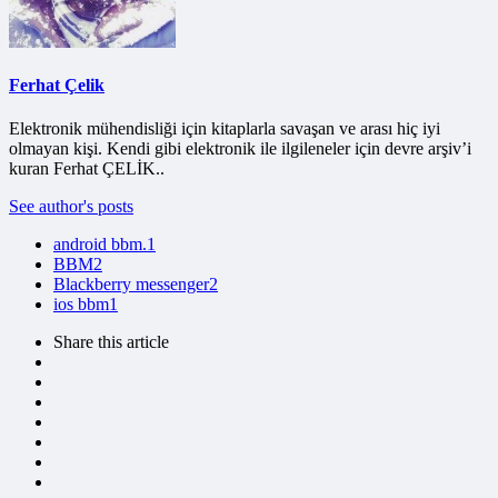
Ferhat Çelik
Elektronik mühendisliği için kitaplarla savaşan ve arası hiç iyi
olmayan kişi. Kendi gibi elektronik ile ilgileneler için devre arşiv’i
kuran Ferhat ÇELİK..
See author's posts
android bbm.
1
BBM
2
Blackberry messenger
2
ios bbm
1
Share
this article