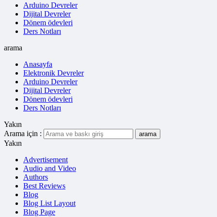
Arduino Devreler
Dijital Devreler
Dönem ödevleri
Ders Notları
arama
Anasayfa
Elektronik Devreler
Arduino Devreler
Dijital Devreler
Dönem ödevleri
Ders Notları
Yakın
Arama için :
arama
Yakın
Advertisement
Audio and Video
Authors
Best Reviews
Blog
Blog List Layout
Blog Page