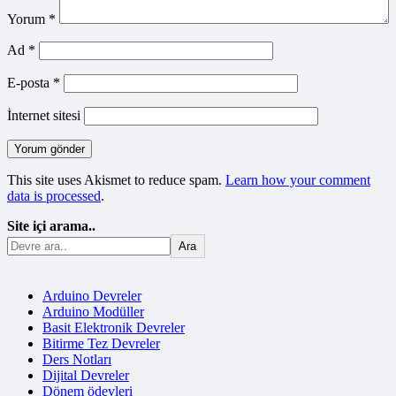
Yorum
*
Ad
*
E-posta
*
İnternet sitesi
This site uses Akismet to reduce spam.
Learn how your comment
data is processed
.
Site içi arama..
Ara
Arduino Devreler
Arduino Modüller
Basit Elektronik Devreler
Bitirme Tez Devreler
Ders Notları
Dijital Devreler
Dönem ödevleri