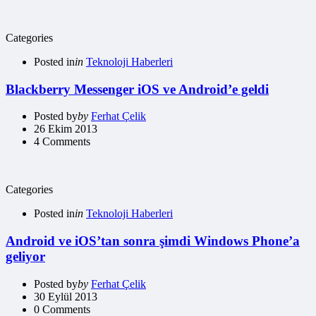
Categories
Posted in
in
Teknoloji Haberleri
Blackberry Messenger iOS ve Android’e geldi
Posted by
by
Ferhat Çelik
26 Ekim 2013
4
Comments
Categories
Posted in
in
Teknoloji Haberleri
Android ve iOS’tan sonra şimdi Windows Phone’a
geliyor
Posted by
by
Ferhat Çelik
30 Eylül 2013
0
Comments