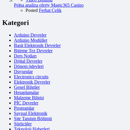
Pełna analiza oferty Magic365 Casino
Posted
Ferhat Çelik
Kategori
Arduino Devreler
Arduino Modüller
Basit Elektronik Devreler
Bitirme Tez Devreler
Ders Notları
Dijital Devreler
Dönem ödevleri
Duyurular
Electronics circuits
Elektronik Devreler
Genel Bilgiler
Hesaplamalar
Malzeme Bilgisi
PİC Devreler
Programlar
Sayısal Elektronik
Site Tanıtım Bölümü
Sürücüler
Teknoloji Haberleri