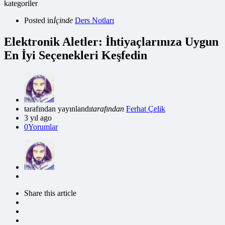
kategoriler
Posted in
İçinde
Ders Notları
Elektronik Aletler: İhtiyaçlarınıza Uygun
En İyi Seçenekleri Keşfedin
tarafından yayınlandı
tarafından
Ferhat Çelik
3 yıl ago
0
Yorumlar
Share
this article