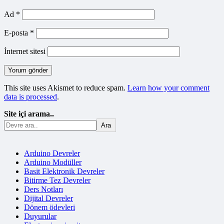
Ad
*
E-posta
*
İnternet sitesi
This site uses Akismet to reduce spam.
Learn how your comment
data is processed
.
Site içi arama..
Ara
Arduino Devreler
Arduino Modüller
Basit Elektronik Devreler
Bitirme Tez Devreler
Ders Notları
Dijital Devreler
Dönem ödevleri
Duyurular