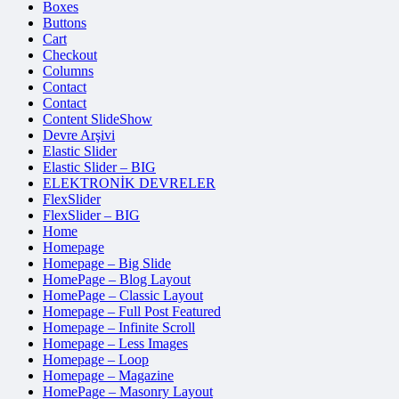
Boxes
Buttons
Cart
Checkout
Columns
Contact
Contact
Content SlideShow
Devre Arşivi
Elastic Slider
Elastic Slider – BIG
ELEKTRONİK DEVRELER
FlexSlider
FlexSlider – BIG
Home
Homepage
Homepage – Big Slide
HomePage – Blog Layout
HomePage – Classic Layout
Homepage – Full Post Featured
Homepage – Infinite Scroll
Homepage – Less Images
Homepage – Loop
Homepage – Magazine
HomePage – Masonry Layout