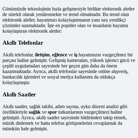
Günümüzde teknolojinin hızla gelişmesiyle birlikte elektronik aletler
de sürekli olarak yenilenmekte ve trend olmaktadır. Bu trend olan
elektronik aletler, hayatımızı kolaylaştırmanın yanı sıra yenilikçi
çözümler sunmaktadır. İşte en popüler olan ve insanların hayatını
kolaylaştıran elektronik aletler:
Akıllı Telefonlar
Akıllı telefonlar,
iletişim
,
eğlence
ve
iş
hayatımızın vazgeçilmez bir
parçası haline gelmiştir. Gelişmiş kameraları, yüksek işlemci gücü ve
çeşitli uygulamaları sayesinde her geçen gün daha da önem
kazanmaktadır. Ayrıca, akıllı telefonlar sayesinde online alışveriş,
bankacılık işlemleri ve sosyal medya kullanımı da oldukça
kolaylaşmıştır.
Akıllı Saatler
Akıllı saatler, sağlık takibi, adım sayma, uyku düzeni analizi gibi
özellikleriyle
sağlık
ve
spor
tutkunlarının vazgeçilmezi haline
gelmiştir. Ayrıca, akıllı saatler sayesinde bildirimleri takip etmek,
müzik dinlemek ve hatta telefon görüşmelerini cevaplamak da
mümkün hale gelmiştir.