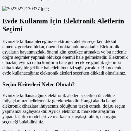
Evde Kullanım İçin Elektronik Aletlerin
Seçimi
Evinizde kullanabileceğiniz elektronik aletleri seçerken dikkat
etmeniz gereken birkaç önemli nokta bulunmaktadır. Elektronik
eşyaların hayatımızdaki önemi gün geçtikçe artmakta ve bu nedenle
doğru seçimler yapmak oldukça önemli hale gelmektedir. Elektronik
cihazlar, evinizi daha konforlu hale getirecek ve günlük işlerinizi
daha kolay bir şekilde halledebilmenizi sağlayacaktır. Bu nedenle
evde kullanacağınız elektronik aletleri seçerken dikkatli olmalısınız.
Seçim Kriterleri Neler Olmalı?
Evinizde kullanacağınız elektronik aletleri seçerken öncelikle
ihtiyaçlarınızı belirlemeniz gerekmektedir. Hangi alanda hangi
elektronik cihazlara ihtiyacınız olduğunu tespit etmek, doğru seçim
yapmanızı sağlayacaktır. Ayrıca elektronik markette araştırma
yaparak farklı modelleri ve markaları karşılaştırabilir, en uygun
seçeneği bulabilirsiniz.