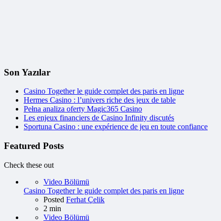
Son Yazılar
Casino Together le guide complet des paris en ligne
Hermes Casino : l’univers riche des jeux de table
Pełna analiza oferty Magic365 Casino
Les enjeux financiers de Casino Infinity discutés
Sportuna Casino : une expérience de jeu en toute confiance
Featured Posts
Check these out
Video Bölümü
Casino Together le guide complet des paris en ligne
Posted
Ferhat Çelik
2 min
Video Bölümü