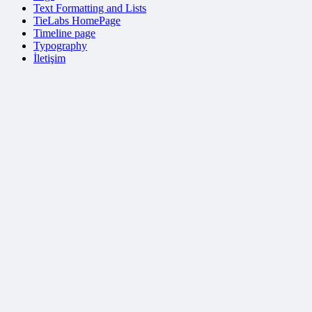
Text Formatting and Lists
TieLabs HomePage
Timeline page
Typography
İletişim