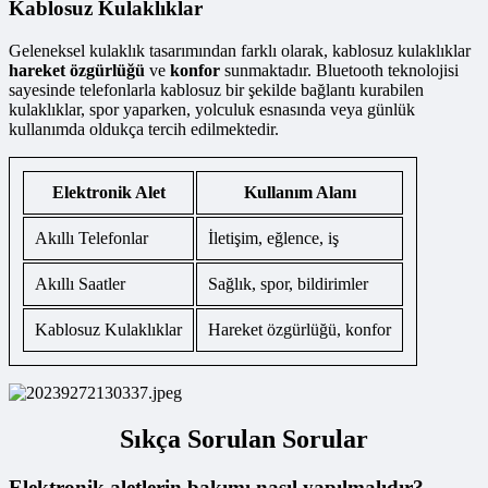
Kablosuz Kulaklıklar
Geleneksel kulaklık tasarımından farklı olarak, kablosuz kulaklıklar
hareket özgürlüğü
ve
konfor
sunmaktadır. Bluetooth teknolojisi
sayesinde telefonlarla kablosuz bir şekilde bağlantı kurabilen
kulaklıklar, spor yaparken, yolculuk esnasında veya günlük
kullanımda oldukça tercih edilmektedir.
Elektronik Alet
Kullanım Alanı
Akıllı Telefonlar
İletişim, eğlence, iş
Akıllı Saatler
Sağlık, spor, bildirimler
Kablosuz Kulaklıklar
Hareket özgürlüğü, konfor
Sıkça Sorulan Sorular
Elektronik aletlerin bakımı nasıl yapılmalıdır?