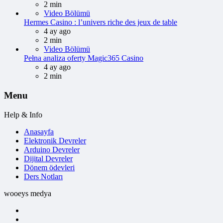
2 min
Video Bölümü
Hermes Casino : l’univers riche des jeux de table
4 ay ago
2 min
Video Bölümü
Pełna analiza oferty Magic365 Casino
4 ay ago
2 min
Menu
Help & Info
Anasayfa
Elektronik Devreler
Arduino Devreler
Dijital Devreler
Dönem ödevleri
Ders Notları
wooeys medya