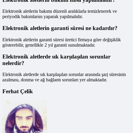
Elektronik aletlerin bakımı düzenli aralıklarla temizlenerek ve
periyodik bakımlarını yaparak yapılmalıdır.
Elektronik aletlerin garanti süresi ne kadardır?
Elektronik aletlerin garanti süresi üretici firmaya göre değişiklik
gösterebilir, genellikle 2 yıl garanti sunulmaktadır.
Elektronik aletlerde sık karşılaşılan sorunlar
nelerdir?
Elektronik aletlerde sık karşılaşılan sorunlar arasında şarj süresinin
azalması, donma ve ağ bağlantı sorunları yer almaktadır.
Ferhat Çelik