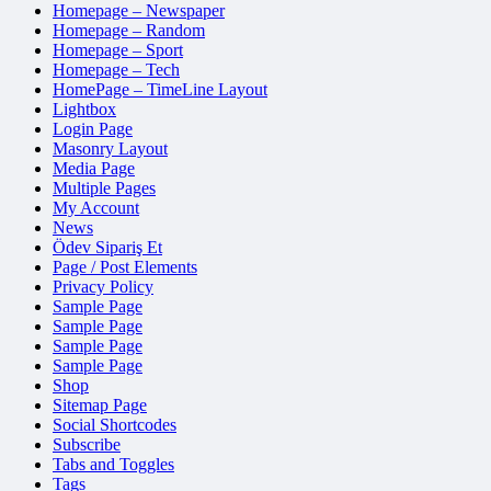
Homepage – Newspaper
Homepage – Random
Homepage – Sport
Homepage – Tech
HomePage – TimeLine Layout
Lightbox
Login Page
Masonry Layout
Media Page
Multiple Pages
My Account
News
Ödev Sipariş Et
Page / Post Elements
Privacy Policy
Sample Page
Sample Page
Sample Page
Sample Page
Shop
Sitemap Page
Social Shortcodes
Subscribe
Tabs and Toggles
Tags