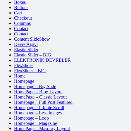
Boxes
Buttons
Cart
Checkout
Columns
Contact
Contact
Content SlideShow
Devre Arşivi
Elastic Slider
Elastic Slider – BIG
ELEKTRONİK DEVRELER
FlexSlider
FlexSlider – BIG
Home
Homepage
Homepage – Big Slide
HomePage – Blog Layout
HomePage – Classic Layout
Homepage – Full Post Featured
Homepage – Infinite Scroll
Homepage – Less Images
Homepage – Loop
Homepage – Magazine
HomePage – Masonry Layout