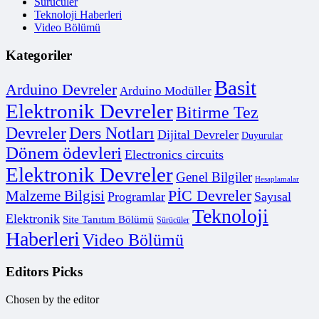
Sürücüler
Teknoloji Haberleri
Video Bölümü
Kategoriler
Basit
Arduino Devreler
Arduino Modüller
Elektronik Devreler
Bitirme Tez
Ders Notları
Devreler
Dijital Devreler
Duyurular
Dönem ödevleri
Electronics circuits
Elektronik Devreler
Genel Bilgiler
Hesaplamalar
PİC Devreler
Malzeme Bilgisi
Programlar
Sayısal
Teknoloji
Elektronik
Site Tanıtım Bölümü
Sürücüler
Haberleri
Video Bölümü
Editors Picks
Chosen by the editor