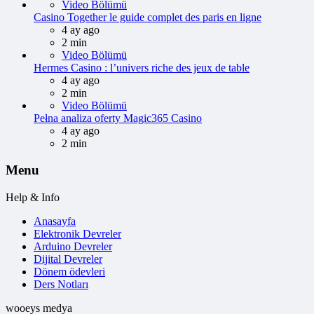
Video Bölümü
Casino Together le guide complet des paris en ligne
4 ay ago
2 min
Video Bölümü
Hermes Casino : l’univers riche des jeux de table
4 ay ago
2 min
Video Bölümü
Pełna analiza oferty Magic365 Casino
4 ay ago
2 min
Menu
Help & Info
Anasayfa
Elektronik Devreler
Arduino Devreler
Dijital Devreler
Dönem ödevleri
Ders Notları
wooeys medya