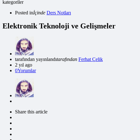
kategoriler
Posted in
İçinde
Ders Notları
Elektronik Teknoloji ve Gelişmeler
tarafından yayınlandı
tarafından
Ferhat Çelik
2 yıl ago
0
Yorumlar
Share
this article