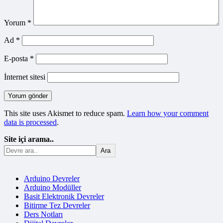
Yorum
*
Ad
*
E-posta
*
İnternet sitesi
This site uses Akismet to reduce spam.
Learn how your comment
data is processed
.
Site içi arama..
Ara
Arduino Devreler
Arduino Modüller
Basit Elektronik Devreler
Bitirme Tez Devreler
Ders Notları