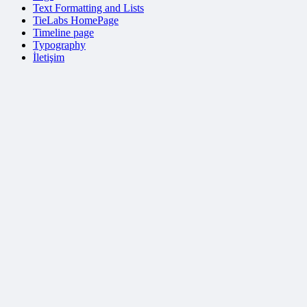
Text Formatting and Lists
TieLabs HomePage
Timeline page
Typography
İletişim