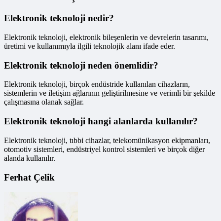
Elektronik teknoloji nedir?
Elektronik teknoloji, elektronik bileşenlerin ve devrelerin tasarımı,
üretimi ve kullanımıyla ilgili teknolojik alanı ifade eder.
Elektronik teknoloji neden önemlidir?
Elektronik teknoloji, birçok endüstride kullanılan cihazların,
sistemlerin ve iletişim ağlarının geliştirilmesine ve verimli bir şekilde
çalışmasına olanak sağlar.
Elektronik teknoloji hangi alanlarda kullanılır?
Elektronik teknoloji, tıbbi cihazlar, telekomünikasyon ekipmanları,
otomotiv sistemleri, endüstriyel kontrol sistemleri ve birçok diğer
alanda kullanılır.
Ferhat Çelik