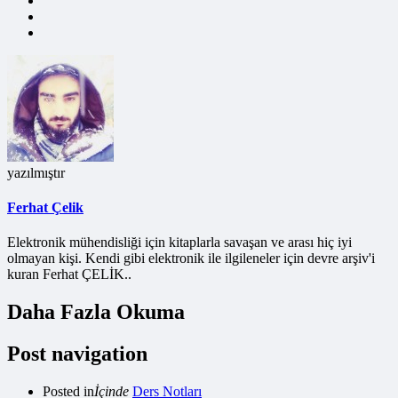
yazılmıştır
Ferhat Çelik
Elektronik mühendisliği için kitaplarla savaşan ve arası hiç iyi
olmayan kişi. Kendi gibi elektronik ile ilgileneler için devre arşiv'i
kuran Ferhat ÇELİK..
Daha Fazla Okuma
Post navigation
Posted in
İçinde
Ders Notları