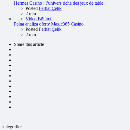
Hermes Casino : l’univers riche des jeux de table
Posted
Ferhat Çelik
2 min
Video Bölümü
Pełna analiza oferty Magic365 Casino
Posted
Ferhat Çelik
2 min
Share
this article
kategoriler