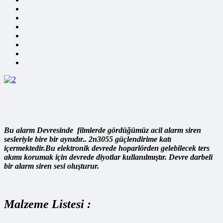
Bu alarm Devresinde filmlerde gördüğümüz acil alarm siren
sesleriyle bire bir aynıdır.. 2n3055 güçlendirime katı
içermektedir.Bu elektronik devrede hoparlörden gelebilecek ters
akımı korumak için devrede diyotlar kullanılmıştır. Devre darbeli
bir alarm siren sesi oluşturur.
Malzeme Listesi :