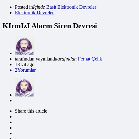
Posted in
İçinde
Basit Elektronik Devreler
Elektronik Devreler
KIrmIzI Alarm Siren Devresi
tarafından yayınlandı
tarafından
Ferhat Çelik
13 yıl ago
2
Yorumlar
Share
this article