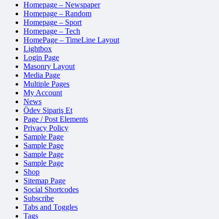
Homepage – Newspaper
Homepage – Random
Homepage – Sport
Homepage – Tech
HomePage – TimeLine Layout
Lightbox
Login Page
Masonry Layout
Media Page
Multiple Pages
My Account
News
Ödev Sipariş Et
Page / Post Elements
Privacy Policy
Sample Page
Sample Page
Sample Page
Sample Page
Shop
Sitemap Page
Social Shortcodes
Subscribe
Tabs and Toggles
Tags