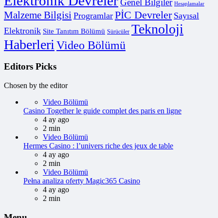
Elektronik Devreler
Genel Bilgiler
Hesaplamalar
PİC Devreler
Malzeme Bilgisi
Programlar
Sayısal
Teknoloji
Elektronik
Site Tanıtım Bölümü
Sürücüler
Haberleri
Video Bölümü
Editors Picks
Chosen by the editor
Video Bölümü
Casino Together le guide complet des paris en ligne
4 ay ago
2 min
Video Bölümü
Hermes Casino : l’univers riche des jeux de table
4 ay ago
2 min
Video Bölümü
Pełna analiza oferty Magic365 Casino
4 ay ago
2 min
Menu