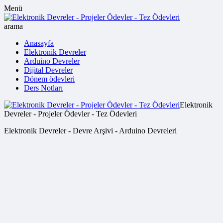
Menü
arama
Anasayfa
Elektronik Devreler
Arduino Devreler
Dijital Devreler
Dönem ödevleri
Ders Notları
Elektronik
Devreler - Projeler Ödevler - Tez Ödevleri
Elektronik Devreler - Devre Arşivi - Arduino Devreleri