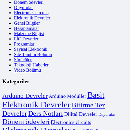
Dönem ödevleri
Duyurular
Electronics circuits
Elektronik Devreler
Genel Bilgiler
Hesaplamalar
Malzeme Bilgisi
PİC Devreler
Programlar
Sayısal Elektronik
Site Tanıtım Bölümü
Sürücüler
Teknoloji Haberleri
Video Bölümü
Kategoriler
Basit
Arduino Devreler
Arduino Modüller
Elektronik Devreler
Bitirme Tez
Ders Notları
Devreler
Dijital Devreler
Duyurular
Dönem ödevleri
Electronics circuits