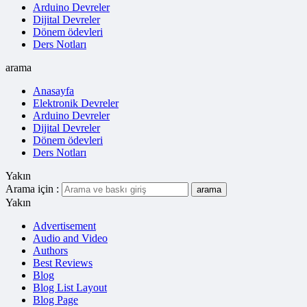
Arduino Devreler
Dijital Devreler
Dönem ödevleri
Ders Notları
arama
Anasayfa
Elektronik Devreler
Arduino Devreler
Dijital Devreler
Dönem ödevleri
Ders Notları
Yakın
Arama için :
arama
Yakın
Advertisement
Audio and Video
Authors
Best Reviews
Blog
Blog List Layout
Blog Page