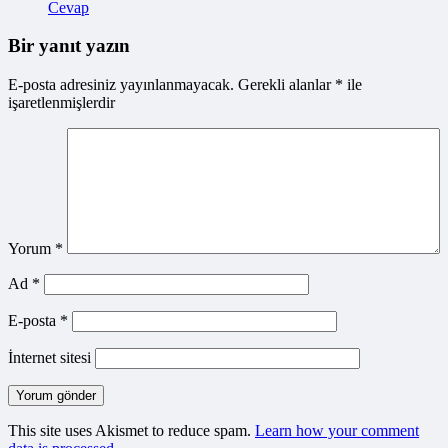
Cevap
Bir yanıt yazın
E-posta adresiniz yayınlanmayacak.
Gerekli alanlar
*
ile
işaretlenmişlerdir
Yorum
*
Ad
*
E-posta
*
İnternet sitesi
This site uses Akismet to reduce spam.
Learn how your comment