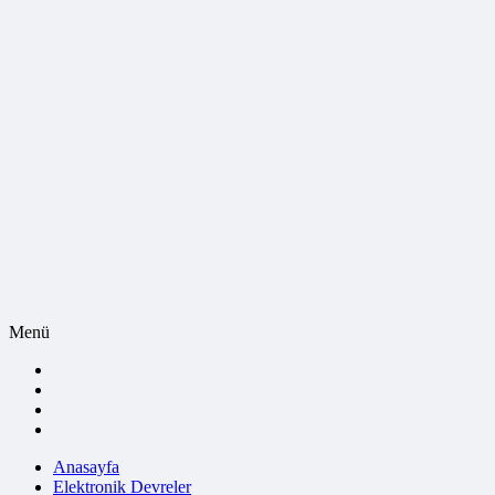
Menü
Anasayfa
Elektronik Devreler