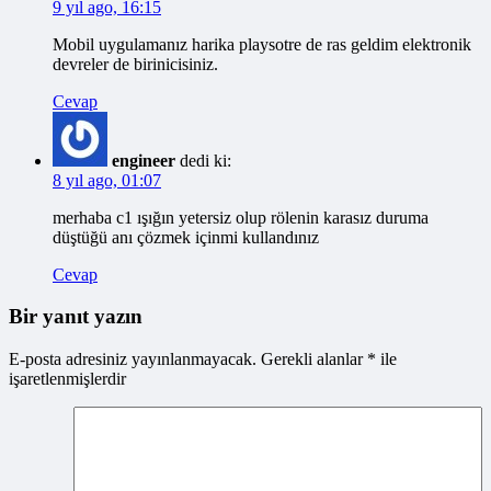
9 yıl ago, 16:15
Mobil uygulamanız harika playsotre de ras geldim elektronik
devreler de birinicisiniz.
Cevap
engineer
dedi ki:
8 yıl ago, 01:07
merhaba c1 ışığın yetersiz olup rölenin karasız duruma
düştüğü anı çözmek içinmi kullandınız
Cevap
Bir yanıt yazın
E-posta adresiniz yayınlanmayacak.
Gerekli alanlar
*
ile
işaretlenmişlerdir