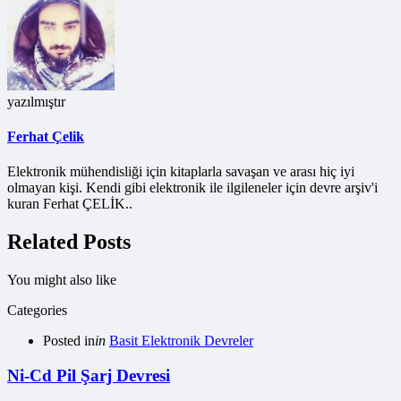
yazılmıştır
Ferhat Çelik
Elektronik mühendisliği için kitaplarla savaşan ve arası hiç iyi
olmayan kişi. Kendi gibi elektronik ile ilgileneler için devre arşiv'i
kuran Ferhat ÇELİK..
Related Posts
You might also like
Categories
Posted in
in
Basit Elektronik Devreler
Ni-Cd Pil Şarj Devresi