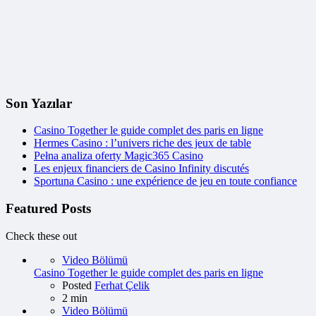
Son Yazılar
Casino Together le guide complet des paris en ligne
Hermes Casino : l’univers riche des jeux de table
Pełna analiza oferty Magic365 Casino
Les enjeux financiers de Casino Infinity discutés
Sportuna Casino : une expérience de jeu en toute confiance
Featured Posts
Check these out
Video Bölümü
Casino Together le guide complet des paris en ligne
Posted
Ferhat Çelik
2 min
Video Bölümü