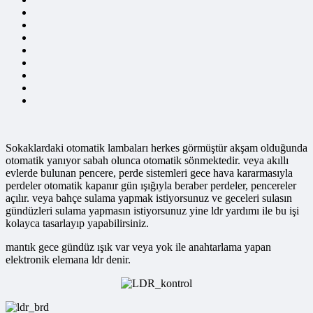
Sokaklardaki otomatik lambaları herkes görmüştür akşam olduğunda
otomatik yanıyor sabah olunca otomatik sönmektedir. veya akıllı
evlerde bulunan pencere, perde sistemleri gece hava kararmasıyla
perdeler otomatik kapanır gün ışığıyla beraber perdeler, pencereler
açılır. veya bahçe sulama yapmak istiyorsunuz ve geceleri sulasın
gündüzleri sulama yapmasın istiyorsunuz yine ldr yardımı ile bu işi
kolayca tasarlayıp yapabilirsiniz.
mantık gece gündüz ışık var veya yok ile anahtarlama yapan
elektronik elemana ldr denir.