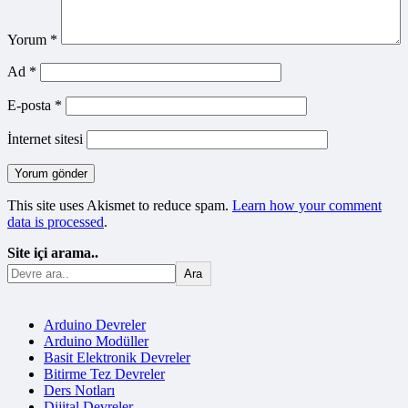
Yorum
*
Ad
*
E-posta
*
İnternet sitesi
This site uses Akismet to reduce spam.
Learn how your comment
data is processed
.
Site içi arama..
Ara
Arduino Devreler
Arduino Modüller
Basit Elektronik Devreler
Bitirme Tez Devreler
Ders Notları
Dijital Devreler