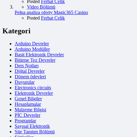
Posted
Ferhat Çelik
Video Bölümü
Pełna analiza oferty Magic365 Casino
Posted
Ferhat Çelik
Kategori
Arduino Devreler
Arduino Modüller
Basit Elektronik Devreler
Bitirme Tez Devreler
Ders Notları
Dijital Devreler
Dönem ödevleri
Duyurular
Electronics circuits
Elektronik Devreler
Genel Bilgiler
Hesaplamalar
Malzeme Bilgisi
PİC Devreler
Programlar
Sayısal Elektronik
Site Tanıtım Bölümü