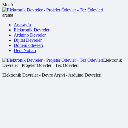
Menü
arama
Anasayfa
Elektronik Devreler
Arduino Devreler
Dijital Devreler
Dönem ödevleri
Ders Notları
Elektronik
Devreler - Projeler Ödevler - Tez Ödevleri
Elektronik Devreler - Devre Arşivi - Arduino Devreleri