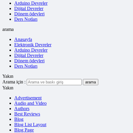
Arduino Devreler
Dijital Devreler
Dönem ödevleri
Ders Notları
arama
Anasayfa
Elektronik Devreler
Arduino Devreler
Dijital Devreler
Dönem ödevleri
Ders Notları
Yakın
Arama için :
arama
Yakın
Advertisement
Audio and Video
Authors
Best Reviews
Blog
Blog List Layout
Blog Page