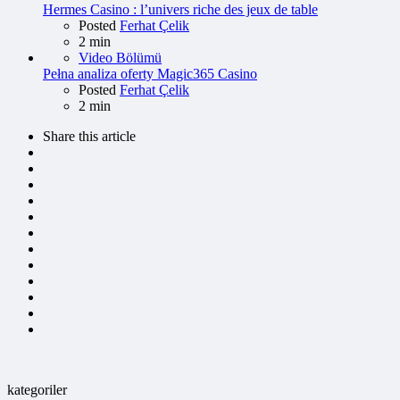
Hermes Casino : l’univers riche des jeux de table
Posted
Ferhat Çelik
2 min
Video Bölümü
Pełna analiza oferty Magic365 Casino
Posted
Ferhat Çelik
2 min
Share
this article
kategoriler