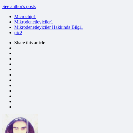
See author's posts
Microchip
1
Mikrodenetleyiciler
1
Mikrodenetleyiciler Hakkında Bilgi
1
pic
2
Share
this article