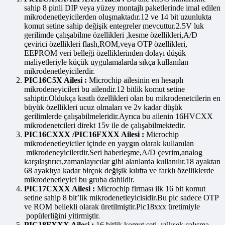
sahip 8 pinli DIP veya yüzey montajlı paketlerinde imal edilen
mikrodenetleyicilerden oluşmaktadır.12 ve 14 bit uzunlukta
komut setine sahip değişik entegreler mevcuttur.2.5V luk
gerilimde çalışabilme özellikleri ,kesme özellikleri,A/D
çevirici özellikleri flash,ROM,veya OTP özellikleri,
EEPROM veri belleği özelliklerinden dolayı düşük
maliyetleriyle küçük uygulamalarda sıkça kullanılan
mikrodenetleyicilerdir.
PIC16C5X Ailesi :
Microchip ailesinin en hesaplı
mikrodeneyicileri bu ailendir.12 bitlik komut setine
sahiptir.Oldukça kısıtlı özellikleri olan bu mikrodenetcilerin en
büyük özellikleri ucuz olmaları ve 2v kadar düşük
gerilimlerde çalışabilmeleridir.Ayrıca bu ailenin 16HVCXX
mikrodenetcileri direkt 15v ile de çalışabilmektedir.
PIC16CXXX /PIC16FXXX Ailesi :
Microchip
mikrodenetleyiciler içinde en yaygın olarak kullanılan
mikrodeneyicilerdir.Seri haberleşme,A/D çevrim,analog
karşılaştırıcı,zamanlayıcılar gibi alanlarda kullanılır.18 ayaktan
68 ayaklıya kadar birçok değişik kılıfta ve farklı özelliklerde
mikrodenetleyici bu gruba dahildir.
PIC17CXXX Ailesi :
Microchip firması ilk 16 bit komut
setine sahip 8 bit’lik mikrodenetleyicisidir.Bu pic sadece OTP
ve ROM bellekli olarak üretilmiştir.Pic18xxx üretimiyle
popülerliğini yitirmiştir.
PIC18FXXX Ailesi :
16 bitlik komut seti ,yüksek çalışma