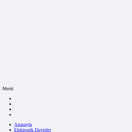
Menü
Anasayfa
Elektronik Devreler