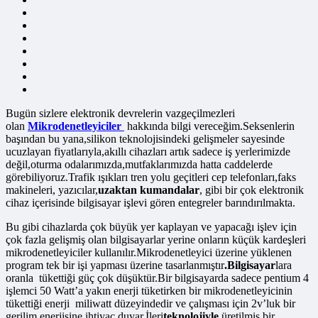
Bugün sizlere elektronik devrelerin vazgeçilmezleri
olan
Mikrodenetleyiciler
hakkında bilgi vereceğim.Seksenlerin
başından bu yana,silikon teknolojisindeki gelişmeler sayesinde
ucuzlayan fiyatlarıyla,akıllı cihazları artık sadece iş yerlerimizde
değil,oturma odalarımızda,mutfaklarımızda hatta caddelerde
görebiliyoruz.Trafik ışıkları tren yolu geçitleri cep telefonları,faks
makineleri, yazıcılar,
uzaktan kumandalar
, gibi bir çok elektronik
cihaz içerisinde bilgisayar işlevi gören entegreler barındırılmakta.
Bu gibi cihazlarda çok büyük yer kaplayan ve yapacağı işlev için
çok fazla gelişmiş olan bilgisayarlar yerine onların küçük kardeşleri
mikrodenetleyiciler kullanılır.Mikrodenetleyici üzerine yüklenen
program tek bir işi yapması üzerine tasarlanmıştır
.Bilgisayar
lara
oranla tükettiği güç çok düşüktür.Bir bilgisayarda sadece pentium 4
işlemci 50 Watt’a yakın enerji tüketirken bir mikrodenetleyicinin
tükettiği enerji miliwatt düzeyindedir ve çalışması için 2v’luk bir
gerilim enerjisine ihtiyaç duyar.İleri
teknolojiyle
üretilmiş bir