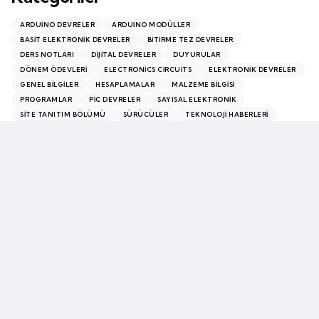
ARDUINO DEVRELER
ARDUINO MODÜLLER
BASIT ELEKTRONIK DEVRELER
BITIRME TEZ DEVRELER
DERS NOTLARI
DIJITAL DEVRELER
DUYURULAR
DÖNEM ÖDEVLERI
ELECTRONICS CIRCUITS
ELEKTRONIK DEVRELER
GENEL BILGILER
HESAPLAMALAR
MALZEME BILGISI
PROGRAMLAR
PİC DEVRELER
SAYISAL ELEKTRONIK
SITE TANITIM BÖLÜMÜ
SÜRÜCÜLER
TEKNOLOJI HABERLERI
VIDEO BÖLÜMÜ
Chosen by the editor
Editors Picks
VIDEO BÖLÜMÜ
Casino Together le guide complet des paris en ligne
4 ay ago
2 min
VIDEO BÖLÜMÜ
Hermes Casino : l’univers riche des jeux de table
4 ay ago
2 min