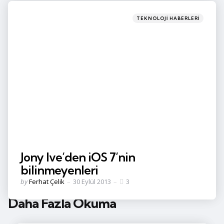
Categories
Posted
TEKNOLOJI HABERLERI
in
Jony Ive’den iOS 7’nin
bilinmeyenleri
Posted
by
Ferhat Çelik
30 Eylül 2013
3
by
Daha Fazla Okuma
Post
navigation