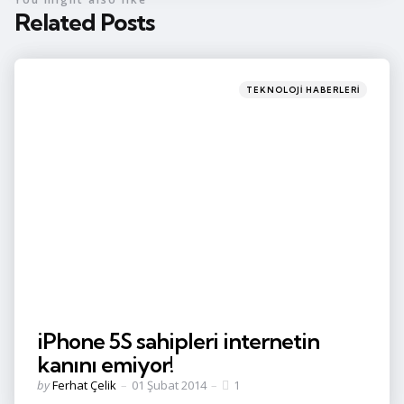
Related Posts
Categories
Posted
TEKNOLOJI HABERLERI
in
iPhone 5S sahipleri internetin
kanını emiyor!
Posted
by
Ferhat Çelik
01 Şubat 2014
1
by