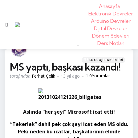
Anasayfa
Elektronik Devreler
Arduino Devreler
Menü
Dijital Devreler
Dönem ödevleri
arama
Ders Notları
kategoriler
Posted
TEKNOLOJI HABERLERI
MS yaptı, başkası kazandı!
in
tarafından
0
Yorumlar
tarafından
Ferhat Çelik
13 yıl ago
yayınlandı
Aslında “her şeyi” Microsoft icat etti!
“Tekerlek” dahil pek çok şeyi icat eden MS oldu.
Peki neden bu icatlar, başkalarının elinde