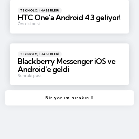
Posted
TEKNOLOJI HABERLERI
in
HTC One'a Android 4.3 geliyor!
Önceki post
Posted
TEKNOLOJI HABERLERI
in
Blackberry Messenger iOS ve
Android'e geldi
Sonraki post
Bir yorum bırakın