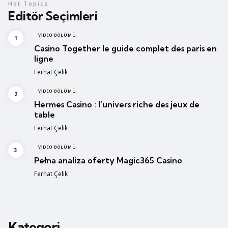
Hot Topics
Editör Seçimleri
VIDEO BÖLÜMÜ
Casino Together le guide complet des paris en
ligne
Posted
Ferhat Çelik
VIDEO BÖLÜMÜ
Hermes Casino : l’univers riche des jeux de
table
Posted
Ferhat Çelik
VIDEO BÖLÜMÜ
Pełna analiza oferty Magic365 Casino
Posted
Ferhat Çelik
Kategori