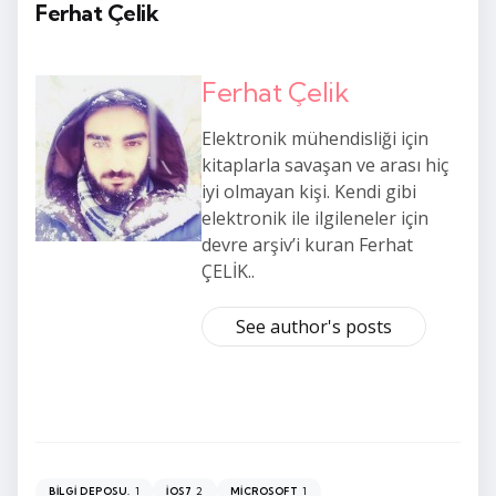
Ferhat Çelik
Ferhat Çelik
Elektronik mühendisliği için
kitaplarla savaşan ve arası hiç
iyi olmayan kişi. Kendi gibi
elektronik ile ilgileneler için
devre arşiv’i kuran Ferhat
ÇELİK..
See author's posts
1
2
1
BILGI DEPOSU.
IOS7
MICROSOFT