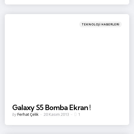
Categories
Posted
TEKNOLOJI HABERLERI
in
Galaxy S5 Bomba Ekran !
Posted
by
Ferhat Çelik
20 Kasım 2013
1
by