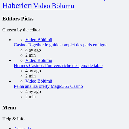
Haberleri
Video Bölümü
Editors Picks
Chosen by the editor
Video Bölümü
Casino Together le guide complet des paris en ligne
4 ay ago
2 min
Video Bölümü
Hermes Casino : l’univers riche des jeux de table
4 ay ago
2 min
Video Bölümü
Pełna analiza oferty Magic365 Casino
4 ay ago
2 min
Menu
Help & Info
Anasayfa