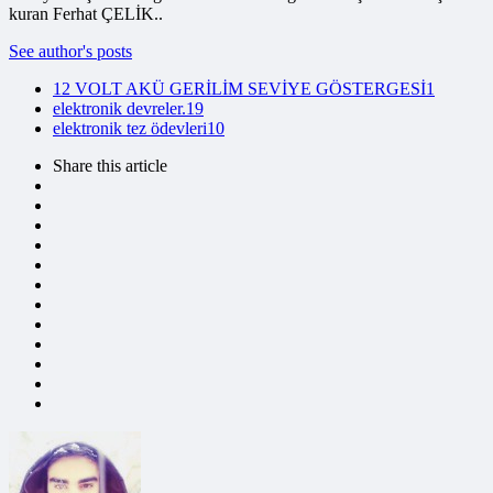
kuran Ferhat ÇELİK..
See author's posts
12 VOLT AKÜ GERİLİM SEVİYE GÖSTERGESİ
1
elektronik devreler.
19
elektronik tez ödevleri
10
Share
this article