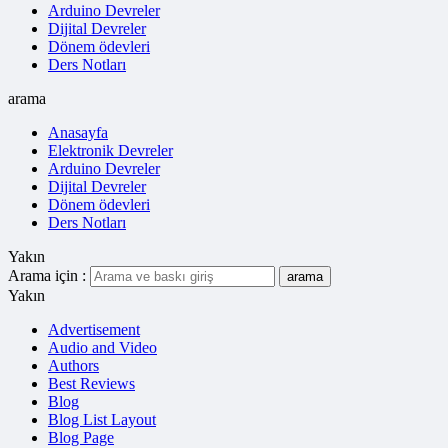
Arduino Devreler
Dijital Devreler
Dönem ödevleri
Ders Notları
arama
Anasayfa
Elektronik Devreler
Arduino Devreler
Dijital Devreler
Dönem ödevleri
Ders Notları
Yakın
Arama için :
arama
Yakın
Advertisement
Audio and Video
Authors
Best Reviews
Blog
Blog List Layout
Blog Page