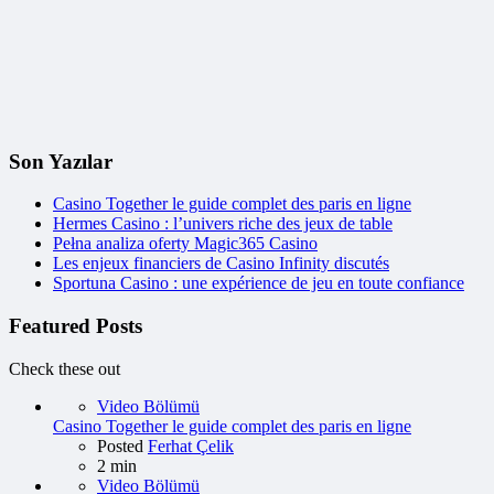
Son Yazılar
Casino Together le guide complet des paris en ligne
Hermes Casino : l’univers riche des jeux de table
Pełna analiza oferty Magic365 Casino
Les enjeux financiers de Casino Infinity discutés
Sportuna Casino : une expérience de jeu en toute confiance
Featured Posts
Check these out
Video Bölümü
Casino Together le guide complet des paris en ligne
Posted
Ferhat Çelik
2 min
Video Bölümü