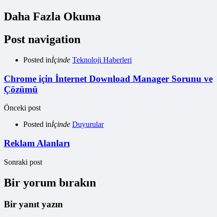
Daha Fazla Okuma
Post navigation
Posted in
İçinde
Teknoloji Haberleri
Chrome için İnternet Download Manager Sorunu ve
Çözümü
Önceki post
Posted in
İçinde
Duyurular
Reklam Alanları
Sonraki post
Bir yorum bırakın
Bir yanıt yazın